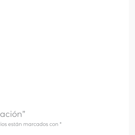
zación”
rios están marcados con
*