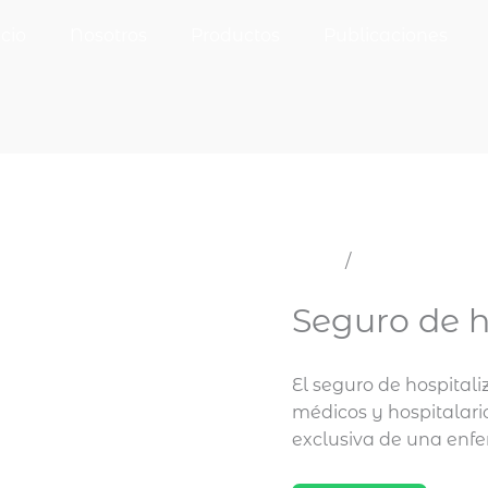
icio
Nosotros
Productos
Publicaciones
Inicio
/
Seguros Perso
Seguros Personas
Seguro de h
El seguro de hospitali
médicos y hospitalari
exclusiva de una enf