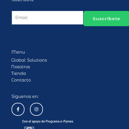
E
Suscríbete
m
a
i
l
*
Menu
Global Solutions
Nosotros
Tienda
Contacto
Síguenos en:
F
I
a
n
c
s
e
t
b
a