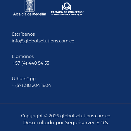
o
g
o
r
k
a
-
m
f
Escríbenos
info@globalsolutions.com.co
Llámanos
+ 57 (4) 448 54 55
WhatsApp
+ (57) 318 204 1804
Copyright © 2026 globalsolutions.com.co
Desarrollado por Seguriserver S.A.S