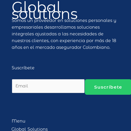
Global
solutions
Somos un proveedor en soluciones personales y
empresariales desarrollamos soluciones
integrales ajustadas a las necesidades de
nuestros clientes, con experiencia por más de 18
años en el mercado asegurador Colombiano.
Suscríbete
E
Suscríbete
m
a
i
l
*
Menu
Global Solutions