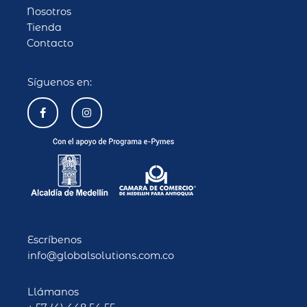
Nosotros
Tienda
Contacto
Síguenos en:
F
I
a
n
c
s
e
t
b
a
o
g
o
r
k
a
-
m
f
Escríbenos
info@globalsolutions.com.co
Llámanos