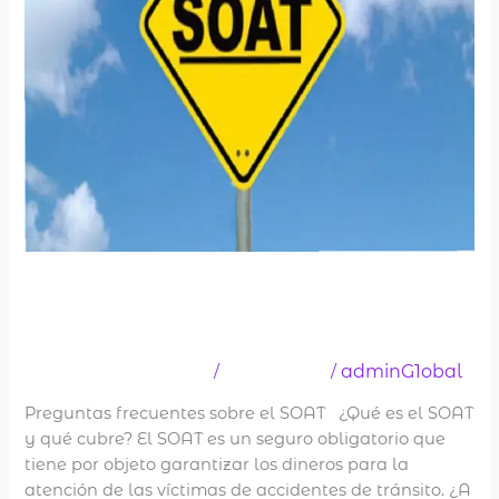
Notas del Soat
Deja un comentario
Sabías que
adminG1obal
/
/
Preguntas frecuentes sobre el SOAT ¿Qué es el SOAT
y qué cubre? El SOAT es un seguro obligatorio que
tiene por objeto garantizar los dineros para la
atención de las víctimas de accidentes de tránsito. ¿A