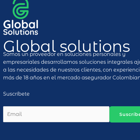
Global solutions
Somos un proveedor en soluciones personales y
empresariales desarrollamos soluciones integrales a
a las necesidades de nuestros clientes, con experienc
más de 18 años en el mercado asegurador Colombian
Suscríbete
E
Suscríb
m
a
i