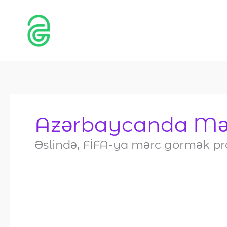
Ir
al
contenido
Azərbaycanda Mərc
Əslində, FİFA-ya mərc görmək pra