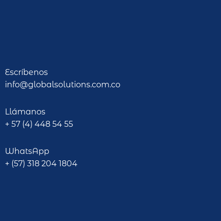
Escríbenos
info@globalsolutions.com.co
Llámanos
+ 57 (4) 448 54 55
WhatsApp
+ (57) 318 204 1804