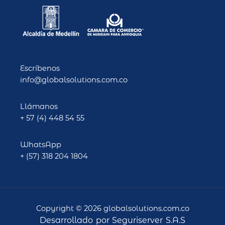
b
a
o
g
o
r
k
a
-
m
f
Escríbenos
info@globalsolutions.com.co
Llámanos
+ 57 (4) 448 54 55
WhatsApp
+ (57) 318 204 1804
Copyright © 2026 globalsolutions.com.co
Desarrollado por Seguriserver S.A.S