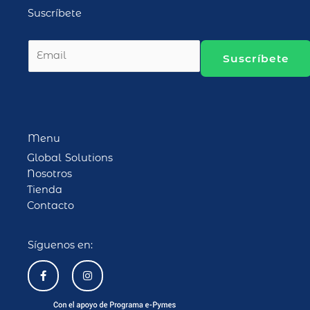
Suscríbete
E
Suscríbete
m
a
i
l
*
Menu
Global Solutions
Nosotros
Tienda
Contacto
Síguenos en:
F
I
a
n
c
s
e
t