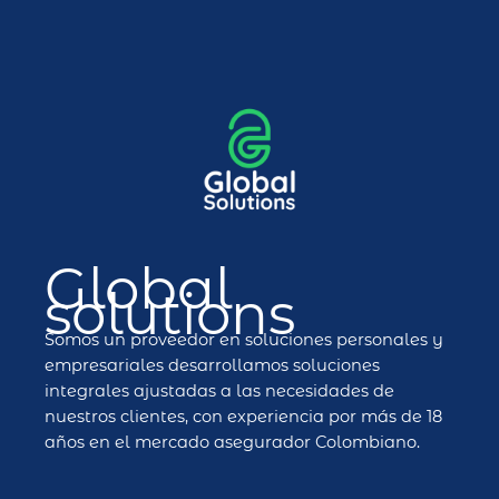
Global
solutions
Somos un proveedor en soluciones personales y
empresariales desarrollamos soluciones
integrales ajustadas a las necesidades de
nuestros clientes, con experiencia por más de 18
años en el mercado asegurador Colombiano.