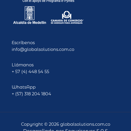
e
t
b
a
o
g
o
r
k
a
-
m
f
Escríbenos
info@globalsolutions.com.co
Llámanos
+ 57 (4) 448 54 55
WhatsApp
+ (57) 318 204 1804
Copyright © 2026 globalsolutions.com.co