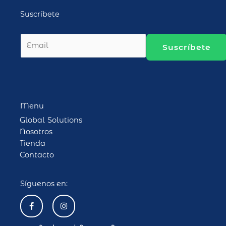
Suscríbete
E
Suscríbete
m
a
i
l
*
Menu
Global Solutions
Nosotros
Tienda
Contacto
Síguenos en:
F
I
a
n
c
s