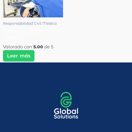
Responsabilidad Civil Medica
Responsabilidad Civil
Medica
Valorado con
5.00
de 5
Leer más