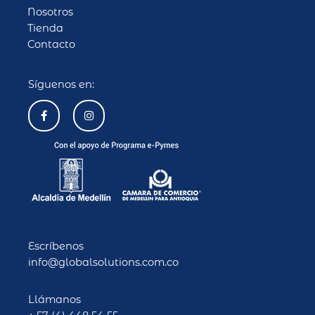
Nosotros
Tienda
Contacto
Síguenos en:
F
I
a
n
c
s
e
t
b
a
o
g
o
r
k
a
-
m
f
Escríbenos
info@globalsolutions.com.co
Llámanos