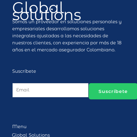
Global
solutions
Somos un proveedor en soluciones personales y
empresariales desarrollamos soluciones
integrales ajustadas a las necesidades de
nuestros clientes, con experiencia por más de 18
años en el mercado asegurador Colombiano.
Suscríbete
E
Suscríbete
m
a
i
l
*
Menu
Global Solutions