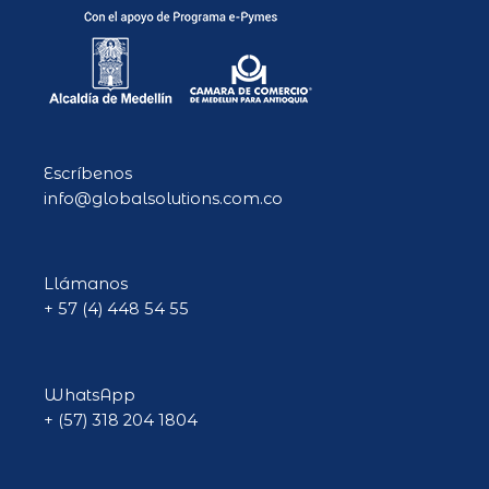
c
s
e
t
b
a
o
g
o
r
k
a
-
m
f
Escríbenos
info@globalsolutions.com.co
Llámanos
+ 57 (4) 448 54 55
WhatsApp
+ (57) 318 204 1804