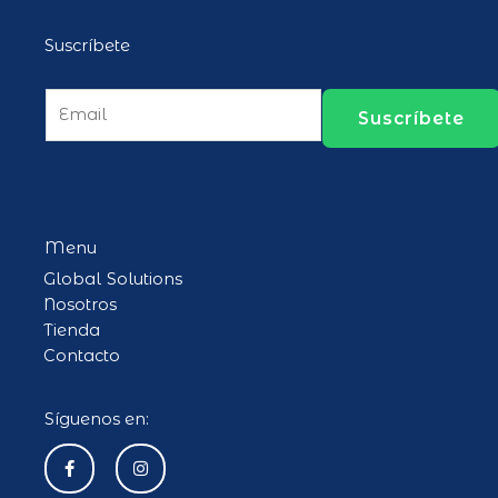
Suscríbete
E
Suscríbete
m
a
i
l
*
Menu
Global Solutions
Nosotros
Tienda
Contacto
Síguenos en:
F
I
a
n