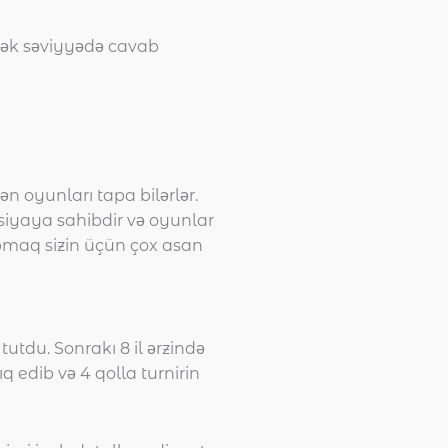
ksək səviyyədə cavab
 oyunları tapa bilərlər.
siyaya sahibdir və oyunlar
apmaq sizin üçün çox asan
du. Sonrakı 8 il ərzində
 edib və 4 qolla turnirin