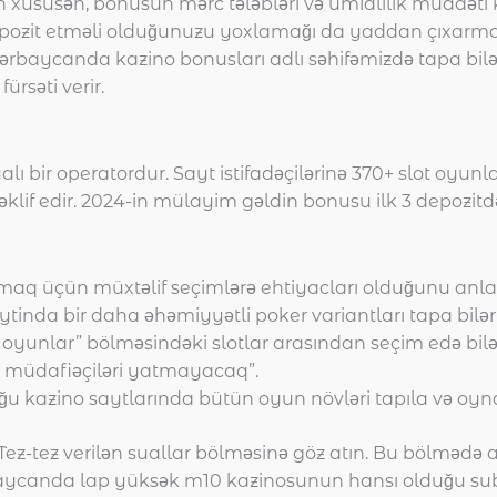
 xüsusən, bonusun mərc tələbləri və ümidlilik müddəti k
pozit etməli olduğunuzu yoxlamağı da yaddan çıxarma
rbaycanda kazino bonusları adlı səhifəmizdə tapa bilərs
rsəti verir.
lı bir operatordur. Sayt istifadəçilərinə 370+ slot oyun
klif edir. 2024-in mülayim gəldin bonusu ilk 3 depozi
maq üçün müxtəlif seçimlərə ehtiyacları olduğunu anlay
tinda bir daha əhəmiyyətli poker variantları tapa bilərl
 oyunlar” bölməsindəki slotlar arasından seçim edə bilər
ın müdafiəçiləri yatmayacaq”.
 kazino saytlarında bütün oyun növləri tapıla və oynan
 Tez-tez verilən suallar bölməsinə göz atın. Bu bölmədə
baycanda lap yüksək m10 kazinosunun hansı olduğu suby