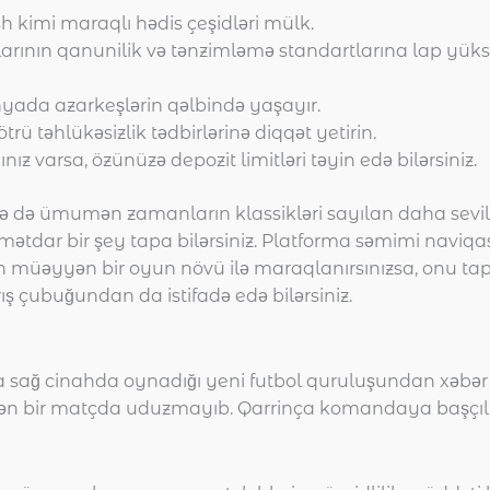
h kimi maraqlı hədis çeşidləri mülk.
tlarının qanunilik və tənzimləmə standartlarına lap yü
nyada azarkeşlərin qəlbində yaşayır.
trü təhlükəsizlik tədbirlərinə diqqət yetirin.
ınız varsa, özünüzə depozit limitləri təyin edə bilərsiniz.
 də ümumən zamanların klassikləri sayılan daha sevilən
tdar bir şey tapa bilərsiniz. Platforma səmimi naviqa
ən müəyyən bir oyun növü ilə maraqlanırsınızsa, onu t
ş çubuğundan da istifadə edə bilərsiniz.
 cinahda oynadığı yeni futbol quruluşundan xəbər tut
yyən bir matçda uduzmayıb. Qarrinça komandaya başçılıq