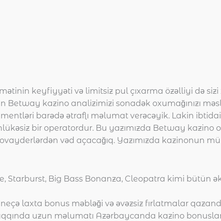
dmətinin keyfiyyəti və limitsiz pul çıxarma özəlliyi də siz
 Betway kazino analizimizi sonadək oxumağınızı məs
mentləri barədə ətraflı məlumat verəcəyik. Lakin ibtida
hlükəsiz bir operatordur. Bu yazımızda Betway kazino 
 provayderlərdən vəd açacağıq. Yazımızda kazinonun m
tarburst, Big Bass Bonanza, Cleopatra kimi bütün əkə
r neçə laxta bonus məbləği və əvəzsiz fırlatmalar qazandı
 haqqında uzun məlumatı Azərbaycanda kazino bonusları