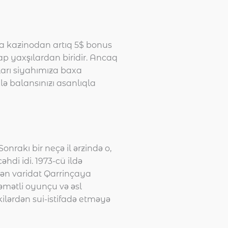
da kazinodan artıq 5$ bonus
p yaxşılardan biridir. Ancaq
sları siyahımıza baxa
lə balansınızı asanlıqla
rakı bir neçə il ərzində o,
di idi. 1973-cü ildə
lən varidat Qarrinçaya
əmətli oyunçu və əsl
lərdən sui-istifadə etməyə