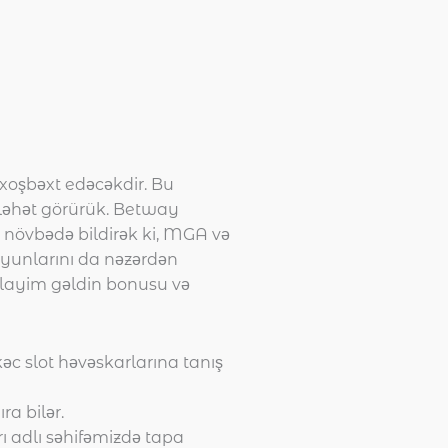
i xoşbəxt edəcəkdir. Bu
ləhət görürük. Betway
i növbədə bildirək ki, MGA və
oyunlarını da nəzərdən
ülayim gəldin bonusu və
c slot həvəskarlarına tanış
ra bilər.
 adlı səhifəmizdə tapa