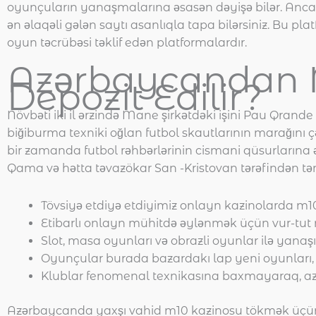
oyunçuların yanaşmalarına əsasən dəyişə bilər. Anca
ən əlaqəli gələn saytı asanlıqla tapa bilərsiniz. Bu p
oyun təcrübəsi təklif edən platformalardır.
Azərbaycandan M1
Depozit Edilir?
Növbəti iki il ərzində Mane şirkətdəki işini Pau Qrand
biğiburma texniki oğlan futbol skautlarının marağını
bir zamanda futbol rəhbərlərinin cismani qüsurlarına 
Qama və hətta təvazökar San -Kristovan tərəfindən tə
Tövsiyə etdiyə etdiyimiz onlayn kazinolarda m10 i
Etibarlı onlayn mühitdə əylənmək üçün vur-tut m
Slot, masa oyunları və obrazli oyunlar ilə yana
Oyunçular burada bazardakı lap yeni oyunları, el
Klublar fenomenal texnikasına baxmayaraq, azarl
Azərbaycanda yaxşı vahid m10 kazinosu tökmək üçün n